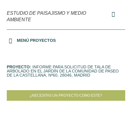
ESTUDIO DE PAISAJISMO Y MEDIO
AMBIENTE
MENÚ PROYECTOS
URBANIZACIONES Y OFICINAS
JARDINES PRIVADOS
TERRAZAS Y PATIOS
MEDIO AMBIENTE
PROYECTO:
INFORME PARA SOLICITUD DE TALA DE
ARBOLADO EN EL JARDÍN DE LA COMUNIDAD DE PASEO
DE LA CASTELLANA, Nº60, 28046, MADRID
¿NECESITAS UN PROYECTO COMO ESTE?