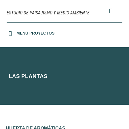
ESTUDIO DE PAISAJISMO Y MEDIO AMBIENTE
MENÚ PROYECTOS
URBANIZACIONES Y OFICINAS
JARDINES PRIVADOS
TERRAZAS Y PATIOS
MEDIO AMBIENTE
LAS PLANTAS
HUERTA DE AROMÁTICAS